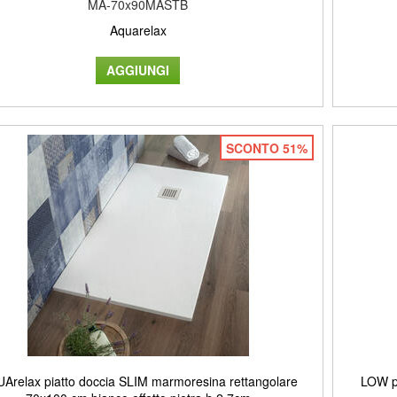
MA-70x90MASTB
Aquarelax
SCONTO 51%
Arelax piatto doccia SLIM marmoresina rettangolare
LOW pi