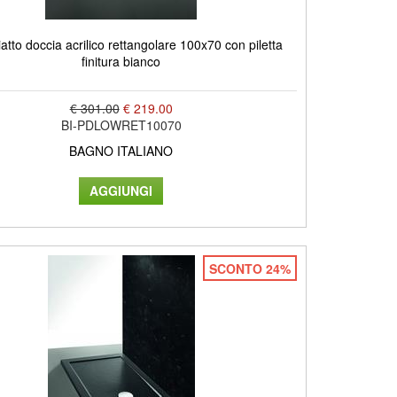
tto doccia acrilico rettangolare 100x70 con piletta
finitura bianco
€ 301.00
€ 219.00
BI-PDLOWRET10070
BAGNO ITALIANO
SCONTO 24%