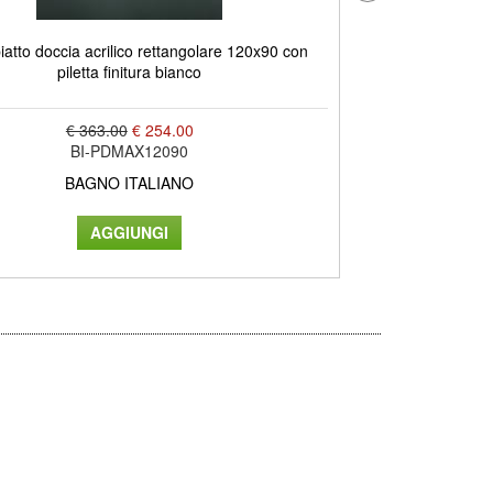
atto doccia acrilico rettangolare 120x90 con
LAUNDRY Piatto 
piletta finitura bianco
170x70
€ 363.00
€ 254.00
BI-PDMAX12090
BAGNO ITALIANO