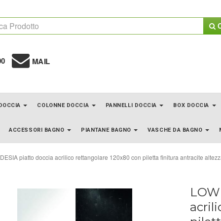
C
00
MAIL
 DOCCIA
COLONNE DOCCIA
PANNELLI DOCCIA
BOX DOCCIA
ACCESSORI BAGNO
PIANTANE BAGNO
VASCHE DA BAGNO
SIA piatto doccia acrilico rettangolare 120x80 con piletta finitura antracite altez
LOW 
acril