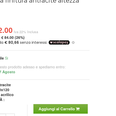
ta finitura antracite altezza
2.00
Iva 22% Inclusa
a
€ 84.00 (26%)
ile
Si
esto prodotto adesso e spediamo entro:
7 Agosto
tracite
0x120
:
acrilico
À :
Aggiungi al Carrello