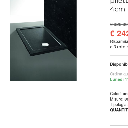
pilet
4cm
€ 326.00
€ 24
Risparmi
Disponib
Ordina qu
Lunedì 1
Colori:
an
Misure:
8
Tipologia
QUANTIT