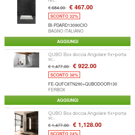
ret...
€ 467.00
€ 684.00
SCONTO 32%
BI-PDARD13090CIO
BAGNO ITALIANO
QUBO Box doccia Angolare fix+porta
sc...
€ 922.00
€ 1,477.00
SCONTO 38%
FE-QUFC8TN290+QUBODOOR130
FERBOX
QUBO Box doccia Angolare fix+porta
sc...
€ 1,128.00
€ 1,477.00
SCONTO 24%