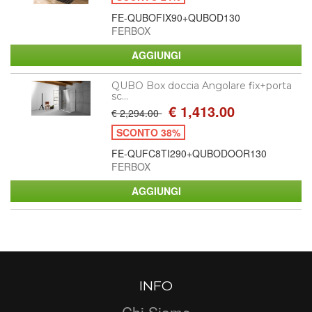
FE-QUBOFIX90+QUBOD130
FERBOX
QUBO Box doccia Angolare fix+porta
sc...
€ 1,413.00
€ 2,294.00
SCONTO 38%
FE-QUFC8TI290+QUBODOOR130
FERBOX
INFO
Chi Siamo