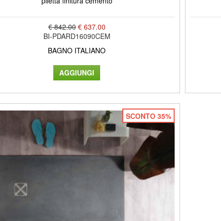
piletta finitura cemento
€ 842.00
€ 637.00
BI-PDARD16090CEM
BAGNO ITALIANO
SCONTO 35%