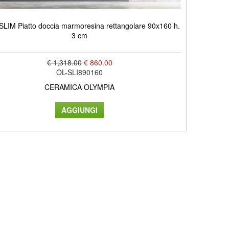
SLIM Piatto doccia marmoresina rettangolare 90x160 h.
3 cm
€ 1,318.00
€ 860.00
OL-SLI890160
CERAMICA OLYMPIA