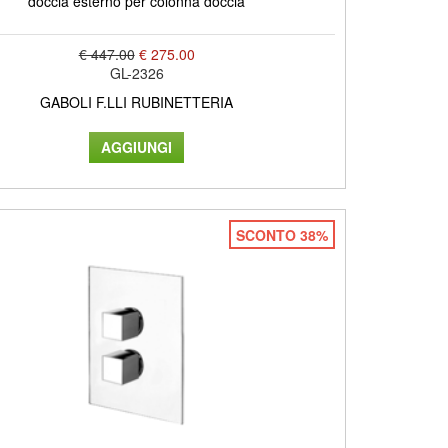
doccia esterno per colonna doccia
€ 447.00
€ 275.00
GL-2326
GABOLI F.LLI RUBINETTERIA
SCONTO 38%