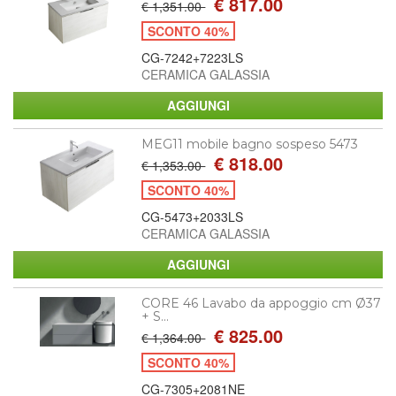
€ 817.00
€ 1,351.00
SCONTO 40%
CG-7242+7223LS
CERAMICA GALASSIA
MEG11 mobile bagno sospeso 5473
€ 818.00
€ 1,353.00
SCONTO 40%
CG-5473+2033LS
CERAMICA GALASSIA
CORE 46 Lavabo da appoggio cm Ø37
+ S...
€ 825.00
€ 1,364.00
SCONTO 40%
CG-7305+2081NE