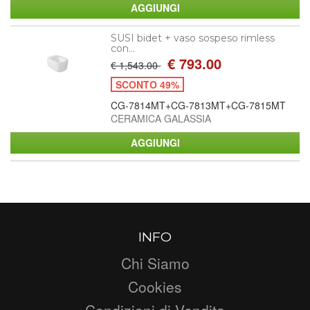
SUSI bidet + vaso sospeso rimless
con...
€ 793.00
€ 1,543.00
SCONTO 49%
CG-7814MT+CG-7813MT+CG-7815MT
CERAMICA GALASSIA
INFO
Chi Siamo
Cookies
Condizioni di Vendita