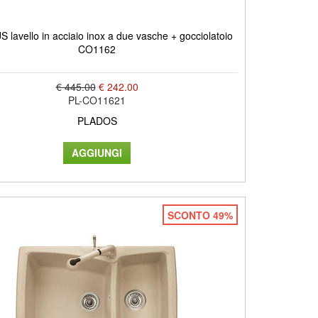
lavello in acciaio inox a due vasche + gocciolatoio
CO1162
€ 445.00
€ 242.00
PL-CO11621
PLADOS
SCONTO 49%