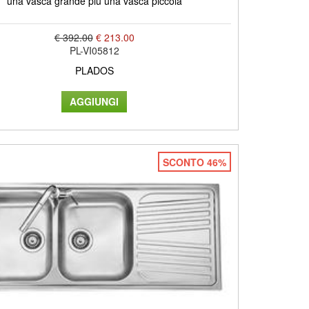
una vasca grande più una vasca piccola
€ 392.00
€ 213.00
PL-VI05812
PLADOS
SCONTO 46%