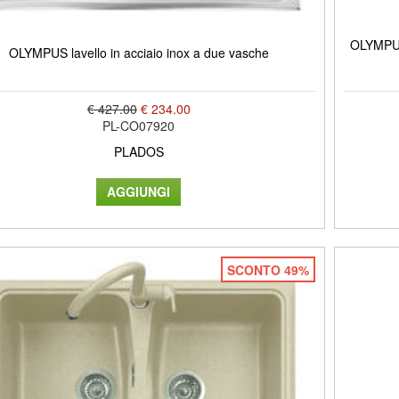
OLYMPUS 
OLYMPUS lavello in acciaio inox a due vasche
€ 427.00
€ 234.00
PL-CO07920
PLADOS
SCONTO 49%