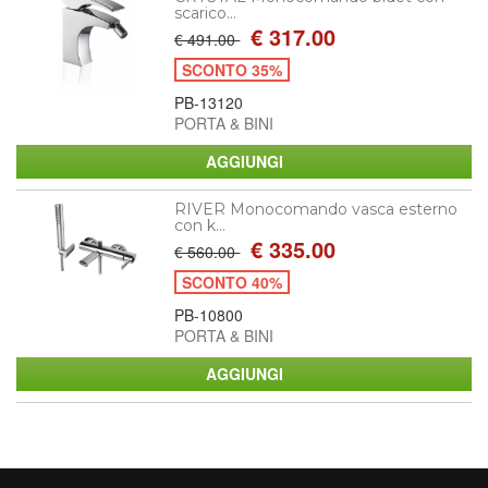
scarico...
€ 317.00
€ 491.00
SCONTO 35%
PB-13120
PORTA & BINI
RIVER Monocomando vasca esterno
con k...
€ 335.00
€ 560.00
SCONTO 40%
PB-10800
PORTA & BINI