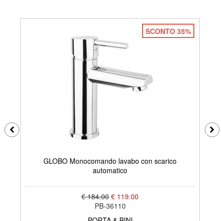
SCONTO 35%
GLOBO Monocomando lavabo con scarico
G
automatico
€ 184.00
€ 119.00
PB-36110
PORTA & BINI