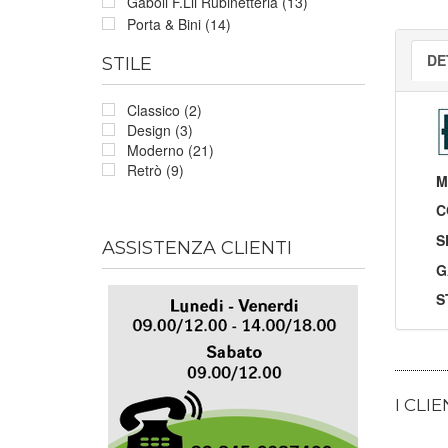
Gaboli F.Lli Rubinetteria (13)
Porta & Bini (14)
DE
STILE
Classico (2)
Design (3)
Moderno (21)
Retrò (9)
M
C
S
ASSISTENZA CLIENTI
G
S
I CLI