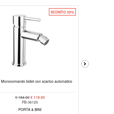
SCONTO 35%
Monocomando bidet con scarico automatico
GLOBO Monocom
€ 184.00
€ 119.00
PB-36120
PORTA & BINI