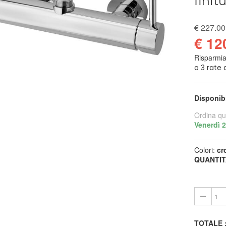
finit
€ 227.00
€ 12
Risparmi
Disponib
Ordina qu
Venerdì 
Colori:
cr
QUANTIT
TOTALE