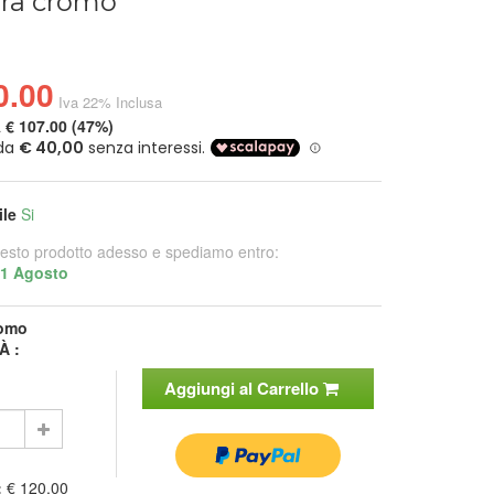
ura cromo
0.00
Iva 22% Inclusa
a
€ 107.00 (47%)
ile
Si
esto prodotto adesso e spediamo entro:
21 Agosto
omo
À :
Aggiungi al Carrello
:
€ 120.00