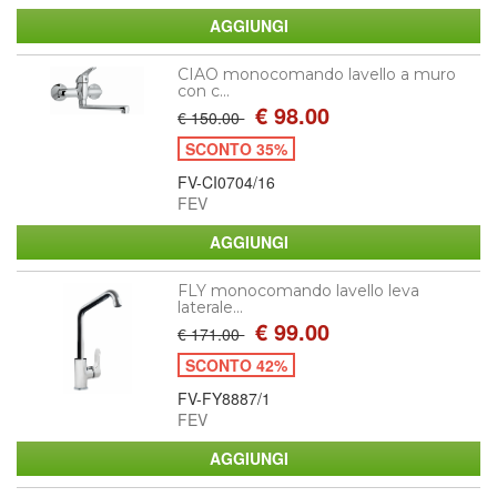
CIAO monocomando lavello a muro
con c...
€ 98.00
€ 150.00
SCONTO 35%
FV-CI0704/16
FEV
FLY monocomando lavello leva
laterale...
€ 99.00
€ 171.00
SCONTO 42%
FV-FY8887/1
FEV