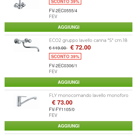
SCONTO 39%
FV-2EC0555/4
FEV
ECO2 gruppo lavello canna "S" cm.18
€ 72.00
€ 119.00
SCONTO 39%
FV-2EC0306/1
FEV
FLY monocomando lavello monoforo
€ 73.00
FV-FY1105/0
FEV