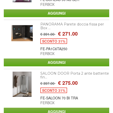
FERBOX
PANORAMA Parete doccia fissa per
Box ...
€ 271.00
€ 391.00
SCONTO 31%
FE-PA1C6TA250
FERBOX
SALOON DOOR Porta 2 ante battente
fin...
€ 275.00
€ 397.00
SCONTO 31%
FE-SALOON 70 BI TRA
FERBOX