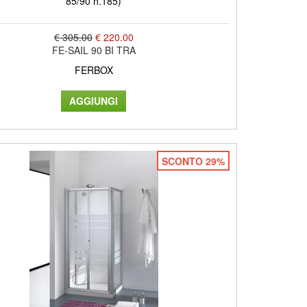
85/90 h.185)
€ 305.00
€ 220.00
FE-SAIL 90 BI TRA
FERBOX
SCONTO 29%