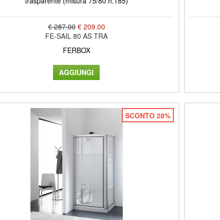
trasparente (misura 75/80 h.185)
€ 287.00
€ 209.00
FE-SAIL 80 AS TRA
FERBOX
SCONTO 28%