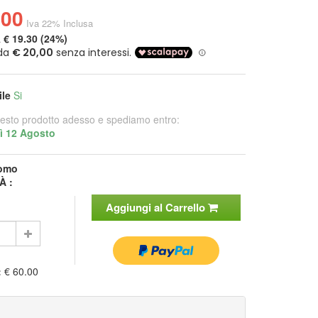
.00
Iva 22% Inclusa
a
€ 19.30 (24%)
ile
Si
esto prodotto adesso e spediamo entro:
ì 12 Agosto
omo
À :
Aggiungi al Carrello
:
€ 60.00