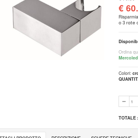
€ 60
Risparmi
Disponib
Ordina qu
Mercoled
Colori:
cr
QUANTIT
TOTALE
TTAGLI PRODOTTO
DESCRIZIONE
SCHEDE TECNICHE