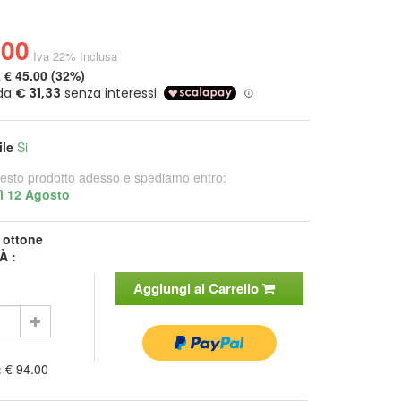
.00
Iva 22% Inclusa
a
€ 45.00 (32%)
ile
Si
esto prodotto adesso e spediamo entro:
ì 12 Agosto
:
ottone
À :
Aggiungi al Carrello
:
€ 94.00