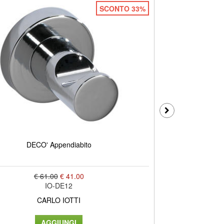
SCONTO 33%
DECO' Appendiabito
DECO
€ 61.00
€ 41.00
IO-DE12
CARLO IOTTI