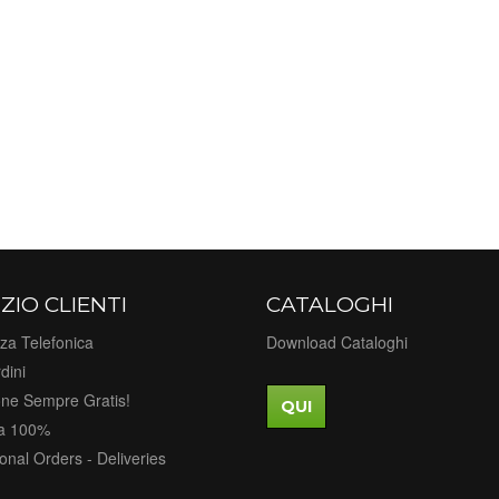
ZIO CLIENTI
CATALOGHI
za Telefonica
Download Cataloghi
dini
one Sempre Gratis!
QUI
a 100%
ional Orders - Deliveries