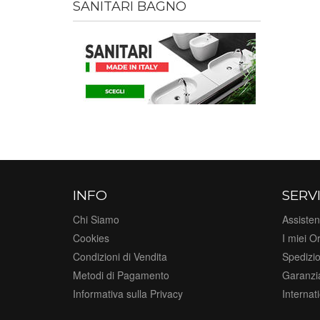
SANITARI BAGNO
INFO
SERVI
Chi Siamo
Assisten
Cookies
I miei Or
Condizioni di Vendita
Spedizi
Metodi di Pagamento
Garanzi
Informativa sulla Privacy
Internat