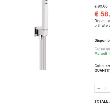
€ 90.00
€ 58
Risparmi
Disponib
Ordina qu
Martedì 
Colori:
cr
QUANTIT
TOTALE