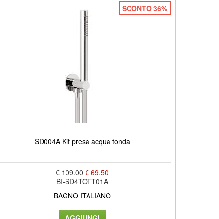
SCONTO 36%
SD004A Kit presa acqua tonda
€ 109.00
€ 69.50
BI-SD4TOTT01A
BAGNO ITALIANO