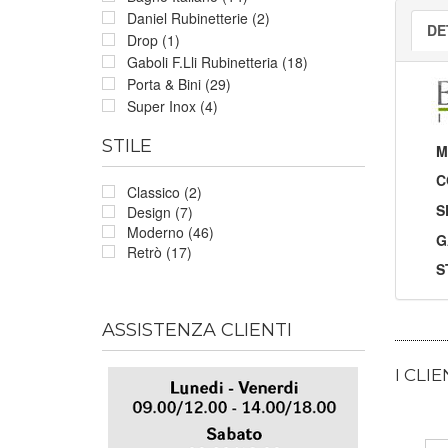
Daniel Rubinetterie (2)
DE
Drop (1)
Gaboli F.Lli Rubinetteria (18)
Porta & Bini (29)
Super Inox (4)
STILE
M
C
Classico (2)
S
Design (7)
Moderno (46)
G
Retrò (17)
S
ASSISTENZA CLIENTI
I CLI