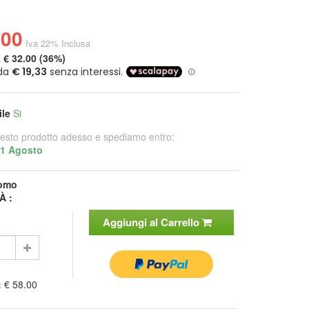
.00
Iva 22% Inclusa
a
€ 32.00 (36%)
ile
Si
esto prodotto adesso e spediamo entro:
11 Agosto
omo
À :
Aggiungi al Carrello
:
€ 58.00