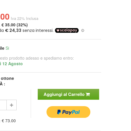
.00
Iva 22% Inclusa
a
€ 35.00 (32%)
ile
Si
esto prodotto adesso e spediamo entro:
ì 12 Agosto
:
ottone
À :
Aggiungi al Carrello
:
€ 73.00