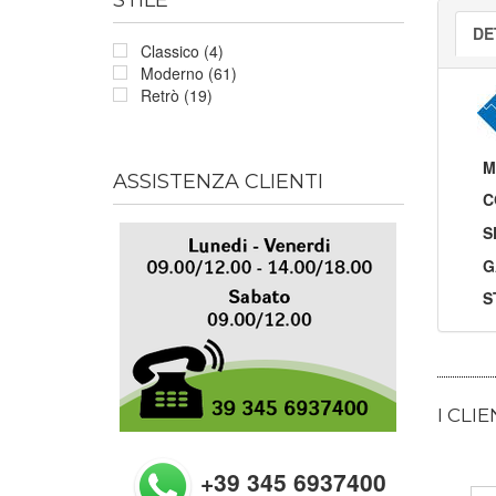
DE
Classico (4)
Moderno (61)
Retrò (19)
M
ASSISTENZA CLIENTI
C
S
G
S
I CLI
+39 345 6937400