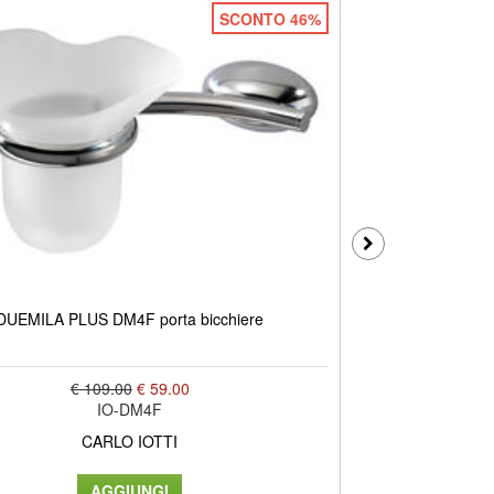
SCONTO 46%
DUEMILA PLUS DM4F porta bicchiere
DUEMILA PLUS
€ 109.00
€ 59.00
IO-DM4F
CARLO IOTTI