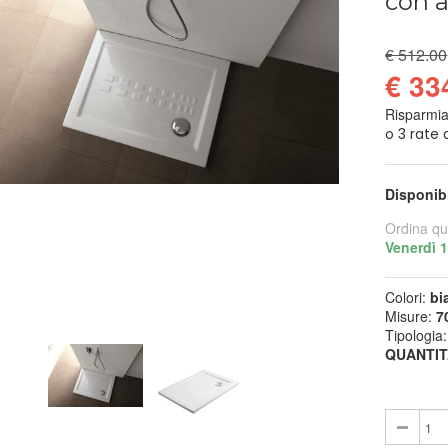
con a
€ 512.00
€ 33
Risparmi
Disponib
Ordina qu
Venerdì 
Colori:
bi
Misure:
7
Tipologia
QUANTIT