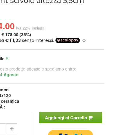
ntiscivolo altezza 5,5cm
4.00
Iva 22% Inclusa
a
€ 178.00 (35%)
ile
Si
esto prodotto adesso e spediamo entro:
14 Agosto
anco
0x120
:
ceramica
À :
Aggiungi al Carrello