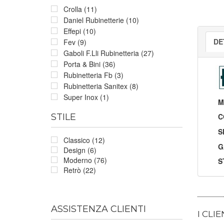
Crolla (11)
Daniel Rubinetterie (10)
Effepi (10)
DE
Fev (9)
Gaboli F.Lli Rubinetteria (27)
Porta & Bini (36)
Rubinetteria Fb (3)
Rubinetteria Sanitex (8)
Super Inox (1)
M
C
STILE
S
Classico (12)
G
Design (6)
Moderno (76)
S
Retrò (22)
ASSISTENZA CLIENTI
I CLI