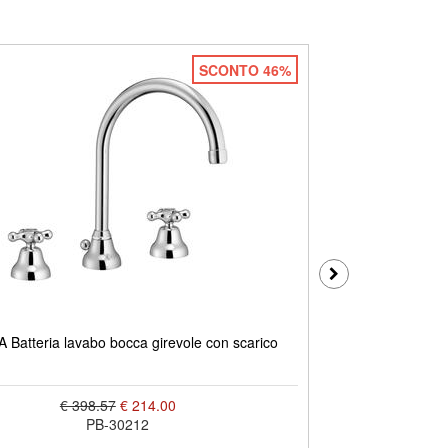
SCONTO 46%
Batteria lavabo bocca girevole con scarico
MAREA Monoblo
€ 398.57
€ 214.00
PB-30212