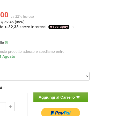
.00
Iva 22% Inclusa
a
€ 52.45 (35%)
ile
Si
esto prodotto adesso e spediamo entro:
4 Agosto
À :
Aggiungi al Carrello