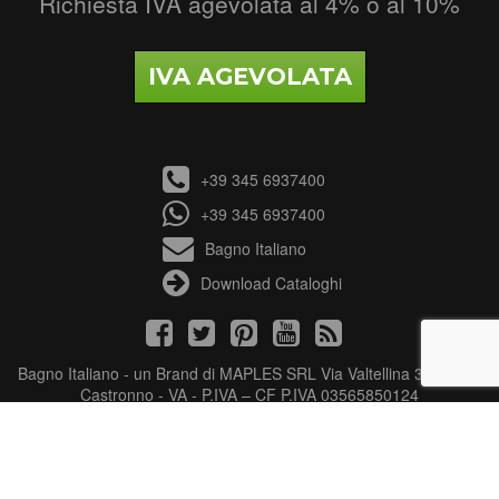
Richiesta IVA agevolata al 4% o al 10%
IVA AGEVOLATA
+39 345 6937400
+39 345 6937400
Bagno Italiano
Download Cataloghi
Bagno Italiano - un Brand di MAPLES SRL Via Valtellina 3 - 21040
Castronno - VA - P.IVA – CF P.IVA 03565850124