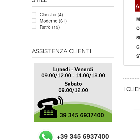
Classico (4)
M
Moderno (61)
Retrò (19)
C
S
G
ASSISTENZA CLIENTI
S
I CLI
+39 345 6937400