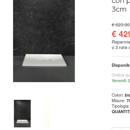
con p
3cm
€ 623.00
€ 42
Risparmi
Disponib
Ordina qu
Venerdì 
Colori:
bi
Misure:
7
Tipologia
QUANTIT