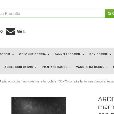
C
00
MAIL
 DOCCIA
COLONNE DOCCIA
PANNELLI DOCCIA
BOX DOCCIA
ACCESSORI BAGNO
PIANTANE BAGNO
VASCHE DA BAGNO
piatto doccia marmoresina rettangolare 130x70 con piletta finitura bianco altezz
ARDE
marm