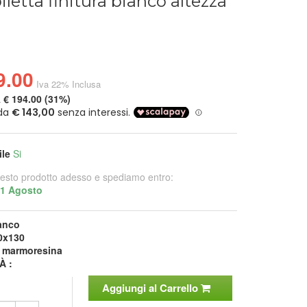
iletta finitura bianco altezza
9.00
Iva 22% Inclusa
a
€ 194.00 (31%)
ile
Si
esto prodotto adesso e spediamo entro:
21 Agosto
anco
0x130
:
marmoresina
À :
Aggiungi al Carrello