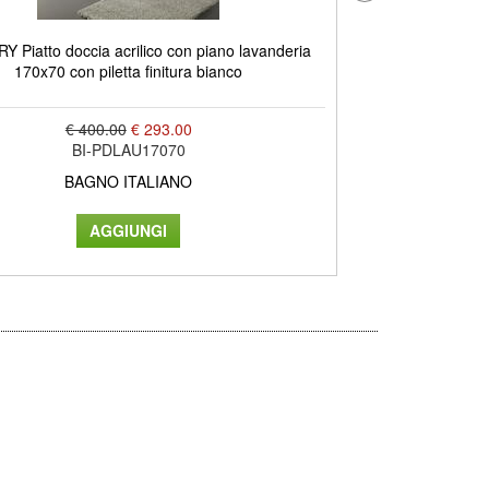
 Piatto doccia acrilico con piano lavanderia
LOW piatto doccia
170x70 con piletta finitura bianco
c
€ 400.00
€ 293.00
BI-PDLAU17070
BAGNO ITALIANO