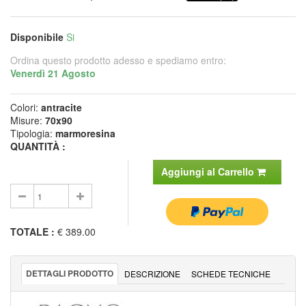
Disponibile
Si
Ordina questo prodotto adesso e spediamo entro:
Venerdì 21 Agosto
Colori:
antracite
Misure:
70x90
Tipologia:
marmoresina
QUANTITÀ :
Aggiungi al Carrello
TOTALE
:
€ 389.00
DETTAGLI PRODOTTO
DESCRIZIONE
SCHEDE TECNICHE