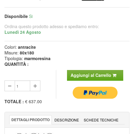
Disponibile
Si
Ordina questo prodotto adesso e spediamo entro:
Lunedì 24 Agosto
Colori:
antracite
Misure:
80x180
Tipologia:
marmoresina
QUANTITÀ :
Aggiungi al Carrello
TOTALE
:
€ 637.00
DETTAGLI PRODOTTO
DESCRIZIONE
SCHEDE TECNICHE