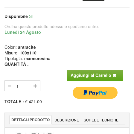
Disponibile
Si
Ordina questo prodotto adesso e spediamo entro:
Lunedì 24 Agosto
Colori:
antracite
Misure:
100x110
Tipologia:
marmoresina
QUANTITÀ :
Aggiungi al Carrello
TOTALE
:
€ 421.00
DETTAGLI PRODOTTO
DESCRIZIONE
SCHEDE TECNICHE