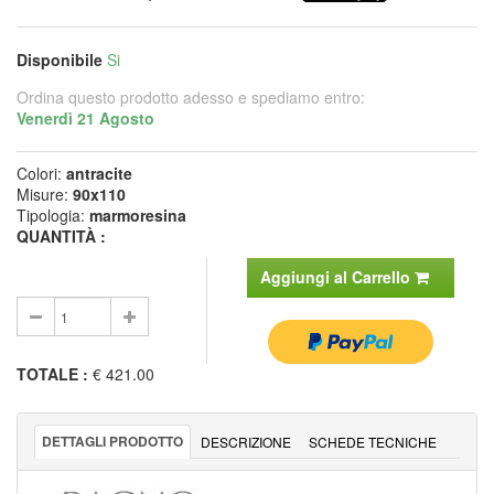
Disponibile
Si
Ordina questo prodotto adesso e spediamo entro:
Venerdì 21 Agosto
Colori:
antracite
Misure:
90x110
Tipologia:
marmoresina
QUANTITÀ :
Aggiungi al Carrello
TOTALE
:
€ 421.00
DETTAGLI PRODOTTO
DESCRIZIONE
SCHEDE TECNICHE