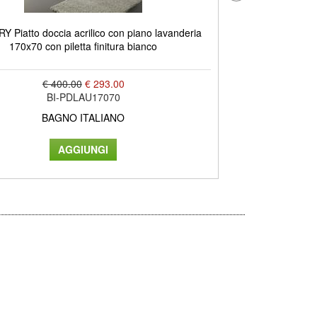
 Piatto doccia acrilico con piano lavanderia
LOW piatto doccia
170x70 con piletta finitura bianco
c
€ 400.00
€ 293.00
BI-PDLAU17070
BAGNO ITALIANO