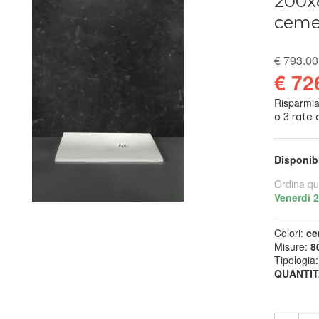
200x8
ceme
€ 793.00
€ 72
Risparmi
Disponib
Ordina qu
Venerdì 
Colori:
ce
Misure:
8
Tipologia
QUANTIT