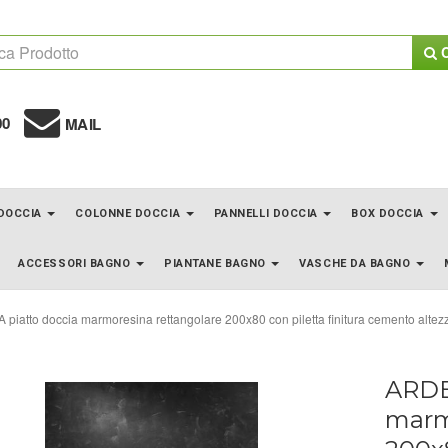
C
00
MAIL
 DOCCIA
COLONNE DOCCIA
PANNELLI DOCCIA
BOX DOCCIA
ACCESSORI BAGNO
PIANTANE BAGNO
VASCHE DA BAGNO
piatto doccia marmoresina rettangolare 200x80 con piletta finitura cemento alte
ARDE
marm