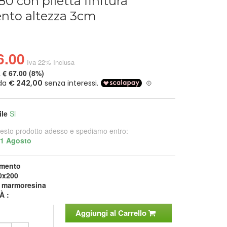
0 con piletta finitura
nto altezza 3cm
6.00
Iva 22% Inclusa
a
€ 67.00 (8%)
ile
Si
esto prodotto adesso e spediamo entro:
21 Agosto
mento
0x200
:
marmoresina
À :
Aggiungi al Carrello