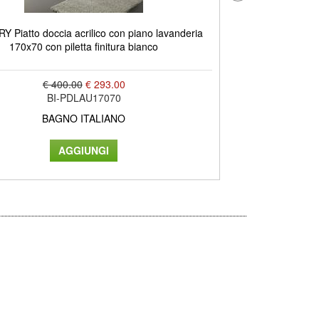
 Piatto doccia acrilico con piano lavanderia
LOW piatto doccia
170x70 con piletta finitura bianco
c
€ 400.00
€ 293.00
BI-PDLAU17070
BAGNO ITALIANO