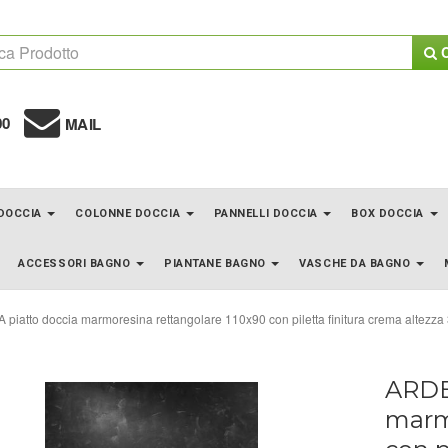
C
00
MAIL
 DOCCIA
COLONNE DOCCIA
PANNELLI DOCCIA
BOX DOCCIA
ACCESSORI BAGNO
PIANTANE BAGNO
VASCHE DA BAGNO
piatto doccia marmoresina rettangolare 110x90 con piletta finitura crema altezza
ARDE
marm