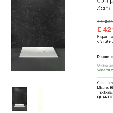
con p
3cm
€ 610.00
€ 42
Risparmi
Disponib
Ordina qu
Venerdì 
Colori:
cr
Misure:
9
Tipologia
QUANTIT