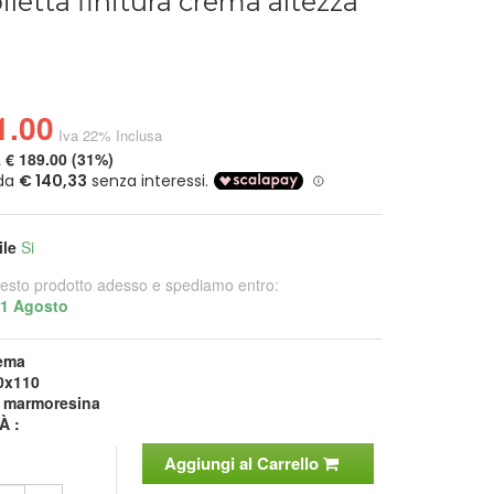
iletta finitura crema altezza
1.00
Iva 22% Inclusa
a
€ 189.00 (31%)
ile
Si
esto prodotto adesso e spediamo entro:
21 Agosto
ema
0x110
:
marmoresina
À :
Aggiungi al Carrello