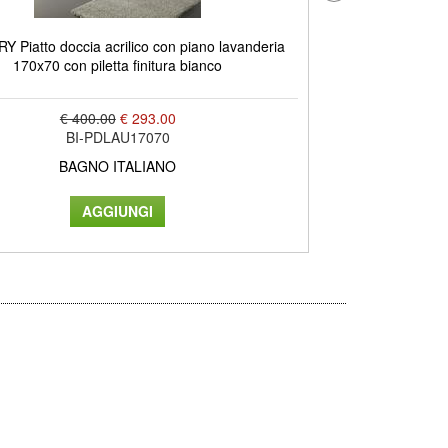
 Piatto doccia acrilico con piano lavanderia
LOW piatto doccia
170x70 con piletta finitura bianco
c
€ 400.00
€ 293.00
BI-PDLAU17070
BAGNO ITALIANO