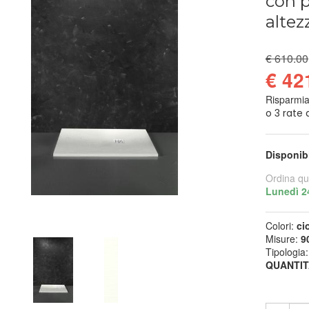
con p
alte
€ 610.00
€ 42
Risparmi
Disponib
Ordina qu
Lunedì 2
Colori:
ci
Misure:
9
Tipologia
QUANTIT