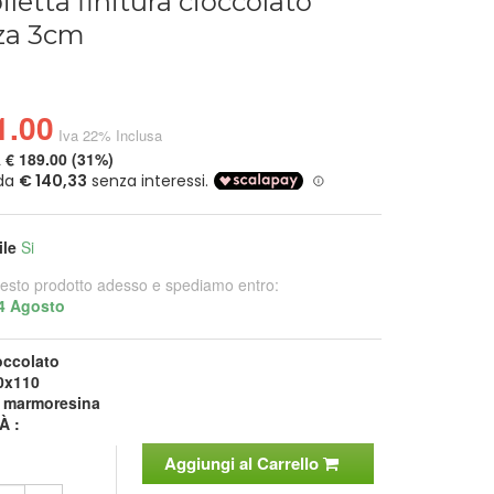
iletta finitura cioccolato
zza 3cm
1.00
Iva 22% Inclusa
a
€ 189.00 (31%)
ile
Si
esto prodotto adesso e spediamo entro:
4 Agosto
occolato
0x110
:
marmoresina
À :
Aggiungi al Carrello