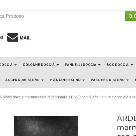
C
00
MAIL
 DOCCIA
COLONNE DOCCIA
PANNELLI DOCCIA
BOX DOCCIA
ACCESSORI BAGNO
PIANTANE BAGNO
VASCHE DA BAGNO
piatto doccia marmoresina rettangolare 110x90 con piletta finitura cioccolato alt
ARDE
marm