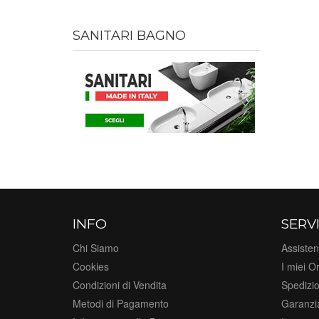
SANITARI BAGNO
INFO
SERVI
Chi Siamo
Assisten
Cookies
I miei Or
Condizioni di Vendita
Spedizi
Metodi di Pagamento
Garanzi