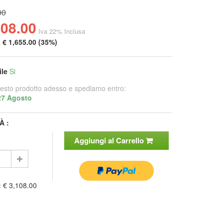
00
108.00
Iva 22% Inclusa
a
€ 1,655.00 (35%)
ile
Si
esto prodotto adesso e spediamo entro:
27 Agosto
À :
Aggiungi al Carrello
:
€ 3,108.00