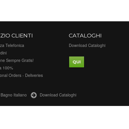
ZIO CLIENTI
CATALOGHI
za Telefonica
Download Cataloghi
dini
one Sempre Gratis!
QUI
a 100%
ional Orders - Deliveries
Bagno Italiano
Download Cataloghi
a 3 - 21040 Castronno - VA -