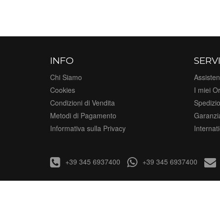
INFO
SERVI
Chi Siamo
Assisten
Cookies
I miei Or
Condizioni di Vendita
Spedizi
Metodi di Pagamento
Garanzi
Informativa sulla Privacy
Internat
+39 345 6937400
+39 345 6937400
Bagno Italiano - un Brand di MAPLES SRL Via Valtellin
P.IVA – CF P.IVA 03565850124