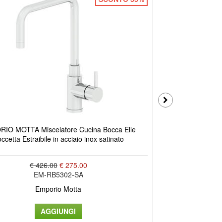
IO MOTTA Miscelatore Cucina Bocca Elle
EMPORIO MOTTA 
ccetta Estraibile in acciaio inox satinato
sati
€ 426.00
€ 275.00
EM-RB5302-SA
Emporio Motta