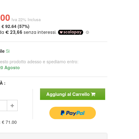
.00
Iva 22% Inclusa
a
€ 92.64 (57%)
ile
Si
esto prodotto adesso e spediamo entro:
20 Agosto
À :
Aggiungi al Carrello
:
€ 71.00