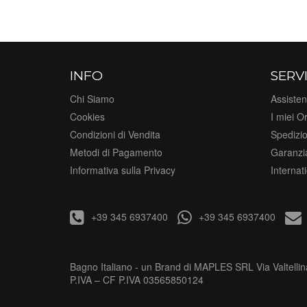
INFO
SERVI
Chi Siamo
Assisten
Cookies
I miei Or
Condizioni di Vendita
Spedizi
Metodi di Pagamento
Garanzi
Informativa sulla Privacy
Internat
+39 345 6937400
+39 345 6937400
Bagno Italiano - un Brand di MAPLES SRL Via Valtellin
P.IVA – CF P.IVA 03565850124