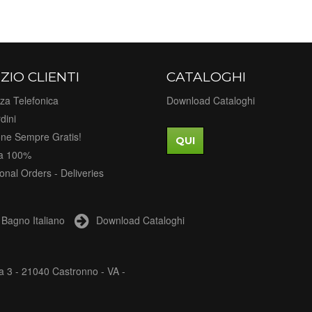
ZIO CLIENTI
CATALOGHI
za Telefonica
Download Cataloghi
dini
one Sempre Gratis!
QUI
a 100%
ional Orders - Deliveries
Bagno Italiano
Download Cataloghi
a 3 - 21040 Castronno - VA -