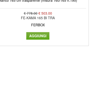
bianco 165 cm trasparente (misura 160/165 h.195)
€ 778.00
€ 503.00
FE-KAMA 165 BI TRA
FERBOX