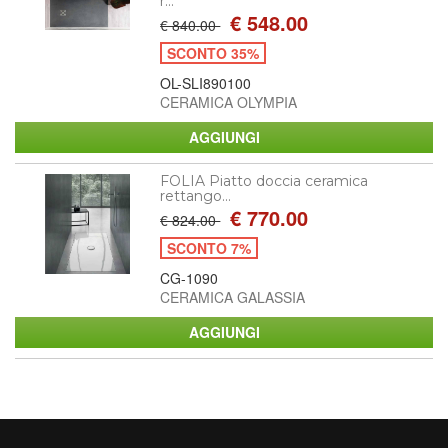
r...
€ 548.00
€ 840.00
SCONTO 35%
OL-SLI890100
CERAMICA OLYMPIA
FOLIA Piatto doccia ceramica
rettango...
€ 770.00
€ 824.00
SCONTO 7%
CG-1090
CERAMICA GALASSIA