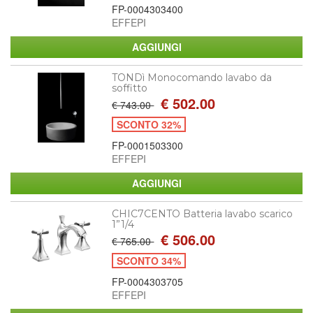
FP-0004303400
EFFEPI
TONDì Monocomando lavabo da
soffitto
€ 502.00
€ 743.00
SCONTO 32%
FP-0001503300
EFFEPI
CHIC7CENTO Batteria lavabo scarico
1”1/4
€ 506.00
€ 765.00
SCONTO 34%
FP-0004303705
EFFEPI