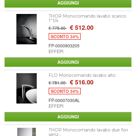
THOR Monocomando lavabo scarico
1”1/4
€ 512.00
€ 775.00
SCONTO 34%
FP-0000903205
EFFEPI
FLO Monocomando lavabo alto
€ 516.00
€ 781.00
SCONTO 34%
FP-00007030AL
EFFEPI
THOR Monocomando lavabo due fori
senz...