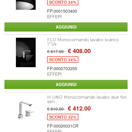
SCONTO 34%
FP-0001503400
EFFEPI
FLO Monocomando lavabo scarico
1”1/4
€ 408.00
€ 617.00
SCONTO 34%
FP-0000703205
EFFEPI
H-UNO Monocomando lavabo due fori
sen...
€ 412.00
€ 610.00
SCONTO 32%
FP-00020031CR
EFFEPI