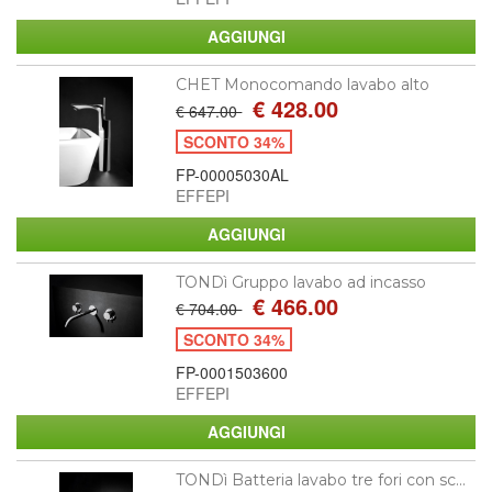
CHET Monocomando lavabo alto
€ 428.00
€ 647.00
SCONTO 34%
FP-00005030AL
EFFEPI
TONDì Gruppo lavabo ad incasso
€ 466.00
€ 704.00
SCONTO 34%
FP-0001503600
EFFEPI
TONDì Batteria lavabo tre fori con sc...