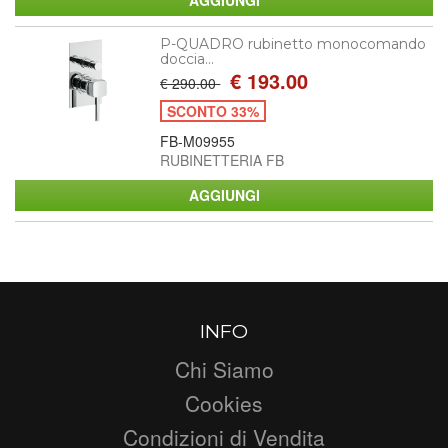
P-QUADRO rubinetto monocomando
doccia...
€ 193.00
€ 290.00
SCONTO 33%
FB-M09955
RUBINETTERIA FB
INFO
Chi Siamo
Cookies
Condizioni di Vendita