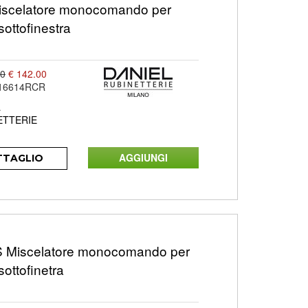
iscelatore monocomando per
 sottofinestra
00
€ 142.00
16614RCR
L
ETTERIE
TTAGLIO
Miscelatore monocomando per
sottofinetra