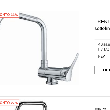
ONTO 33%
TREND 
sottofi
€ 244.
FV-TA8
FEV
DE
ONTO 27%
RING 10