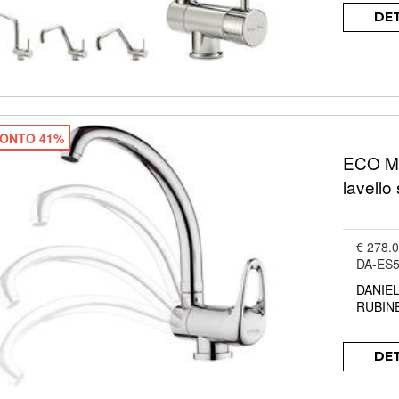
DE
ONTO 41%
ECO Mi
lavello
€ 278.
DA-ES
DANIE
RUBIN
DE