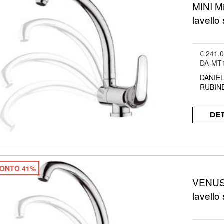
MINI M
lavello
€ 241.
DA-MT
DANIE
RUBIN
DE
ONTO 41%
VENUS 
lavello 