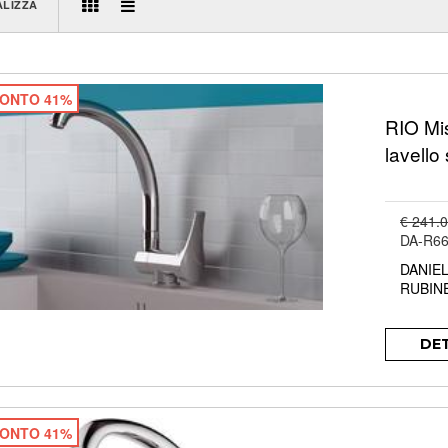
ALIZZA
ONTO 41%
RIO Mi
lavello
€ 241.
DA-R6
DANIE
RUBIN
DE
ONTO 41%