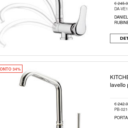
€ 245.
DA-VE
DANIE
RUBIN
DE
ONTO 34%
KITCH
lavello
€ 242.
PB-021
PORTA 