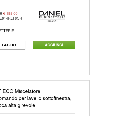
00
€ 188.00
E614RLT6CR
L
ETTERIE
TTAGLIO
ECO Miscelatore
ando per lavello sottofinestra,
ca alta girevole