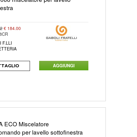
nestra
32
€ 184.00
88CR
 F.LLI
ETTERIA
TTAGLIO
 ECO Miscelatore
mando per lavello sottofinestra