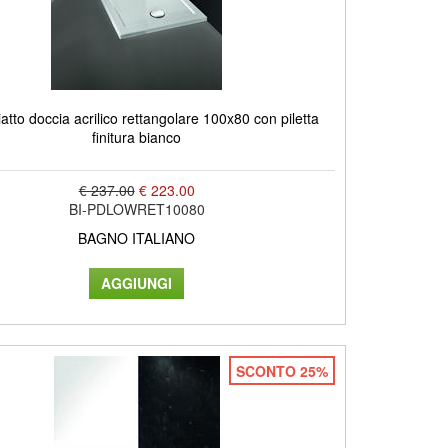
tto doccia acrilico rettangolare 100x80 con piletta
finitura bianco
€ 237.00
€ 223.00
BI-PDLOWRET10080
BAGNO ITALIANO
SCONTO 25%