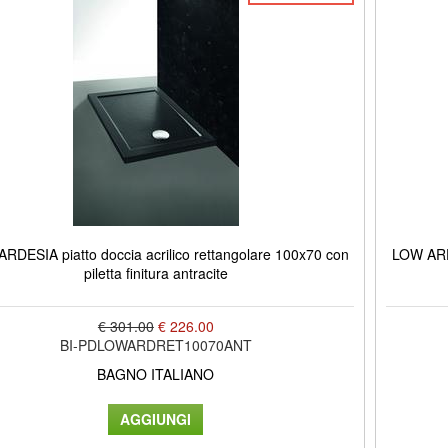
RDESIA piatto doccia acrilico rettangolare 100x70 con
LOW ARDE
piletta finitura antracite
€ 301.00
€ 226.00
BI-PDLOWARDRET10070ANT
BAGNO ITALIANO