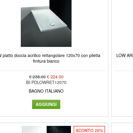
piatto doccia acrilico rettangolare 120x70 con piletta
LOW ARDE
finitura bianco
€ 238.00
€ 224.00
BI-PDLOWRET12070
BAGNO ITALIANO
SCONTO 25%