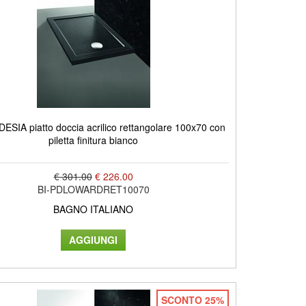
SIA piatto doccia acrilico rettangolare 100x70 con
piletta finitura bianco
€ 301.00
€ 226.00
BI-PDLOWARDRET10070
BAGNO ITALIANO
SCONTO 25%