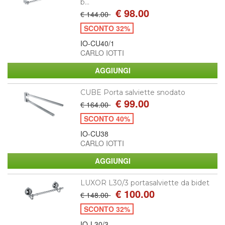
b...
€ 98.00
€ 144.00
SCONTO 32%
IO-CU40/1
CARLO IOTTI
CUBE Porta salviette snodato
€ 99.00
€ 164.00
SCONTO 40%
IO-CU38
CARLO IOTTI
LUXOR L30/3 portasalviette da bidet
€ 100.00
€ 148.00
SCONTO 32%
IO-L30/3