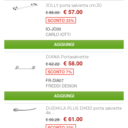
JOLLY porta salvietta cm.30
€ 57.00
€ 85.00
SCONTO 33%
IO-JO30
CARLO IOTTI
DIANA Portasalviette
€ 58.00
€ 62.22
SCONTO 7%
FR-DIA07
FREDDI DESIGN
DUEMILA PLUS DM30 porta salviette
da ...
€ 61.00
€ 90.28
SCONTO 32%