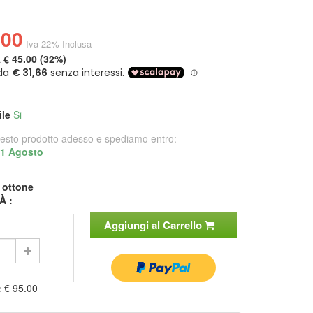
.00
Iva 22% Inclusa
a
€ 45.00 (32%)
ile
Si
esto prodotto adesso e spediamo entro:
11 Agosto
:
ottone
À :
Aggiungi al Carrello
:
€ 95.00