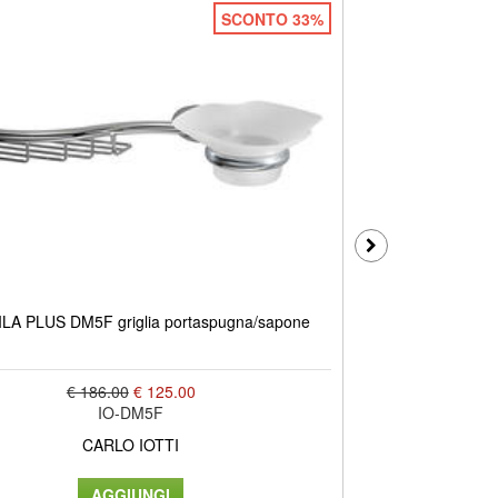
SCONTO 33%
LA PLUS DM5F griglia portaspugna/sapone
DUEMILA PL
€ 186.00
€ 125.00
IO-DM5F
CARLO IOTTI