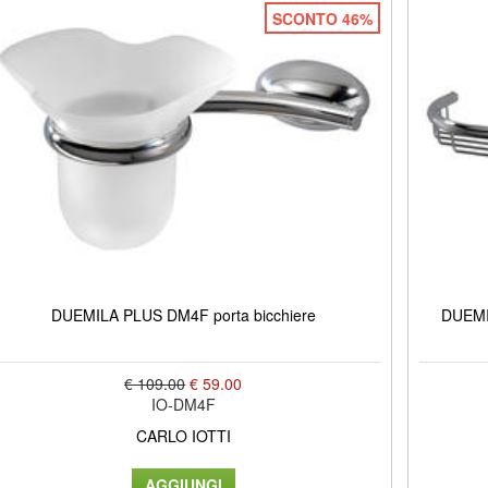
SCONTO 46%
DUEMILA PLUS DM4F porta bicchiere
DUEMI
€ 109.00
€ 59.00
IO-DM4F
CARLO IOTTI