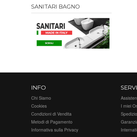
SANITARI BAGNO
INFO
SERVI
Chi Siamo
Assisten
Cookies
I miei Or
Condizioni di Vendita
Spedizi
Metodi di Pagamento
Garanzi
Informativa sulla Privacy
Internat