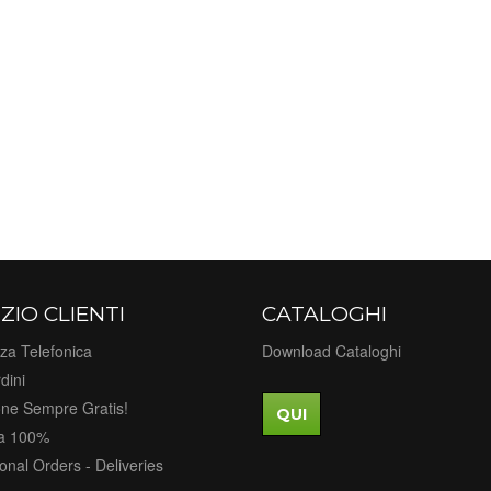
ZIO CLIENTI
CATALOGHI
za Telefonica
Download Cataloghi
dini
one Sempre Gratis!
QUI
a 100%
ional Orders - Deliveries