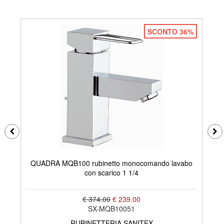
SCONTO 36%
QUADRA MQB100 rubinetto monocomando lavabo
QU
con scarico 1 1/4
€ 374.00
€ 239.00
SX-MQB10051
RUBINETTERIA SANITEX