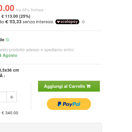
0.00
Iva 22% Inclusa
a
€ 113.00 (25%)
ile
Si
esto prodotto adesso e spediamo entro:
4 Agosto
0,5x36 cm
À :
Aggiungi al Carrello
:
€ 340.00