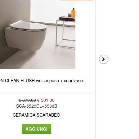
 CLEAN FLUSH wc sospeso + coprivaso
€ 679.00
€ 501.00
SCA-5520CL+5530B
CERAMICA SCARABEO
C