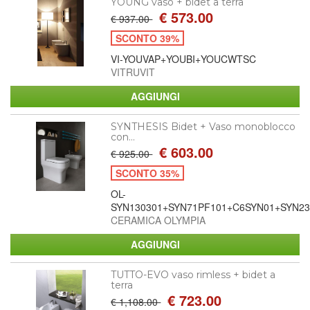
YOUNG vaso + bidet a terra
€ 573.00
€ 937.00
SCONTO 39%
VI-YOUVAP+YOUBI+YOUCWTSC
VITRUVIT
SYNTHESIS Bidet + Vaso monoblocco
con...
€ 603.00
€ 925.00
SCONTO 35%
OL-
SYN130301+SYN71PF101+C6SYN01+SYN23
CERAMICA OLYMPIA
TUTTO-EVO vaso rimless + bidet a
terra
€ 723.00
€ 1,108.00