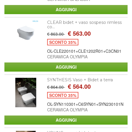
CLEAR bidet + vaso sospeso rimless
co...
€ 563.00
€ 863.00
SCONTO 35%
OL-CLE220101+CLE1202R01+C3CN01
CERAMICA OLYMPIA
SYNTHESIS Vaso + Bidet a terra
€ 564.00
€ 864.00
SCONTO 35%
OL-SYN110301+C6SYN01+SYN230101N
CERAMICA OLYMPIA