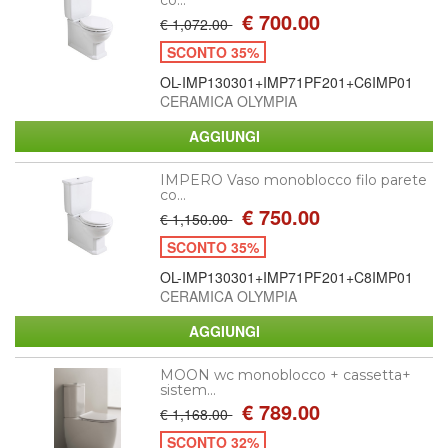
€ 700.00
€ 1,072.00
SCONTO 35%
OL-IMP130301+IMP71PF201+C6IMP01
CERAMICA OLYMPIA
IMPERO Vaso monoblocco filo parete
co...
€ 750.00
€ 1,150.00
SCONTO 35%
OL-IMP130301+IMP71PF201+C8IMP01
CERAMICA OLYMPIA
MOON wc monoblocco + cassetta+
sistem...
€ 789.00
€ 1,168.00
SCONTO 32%