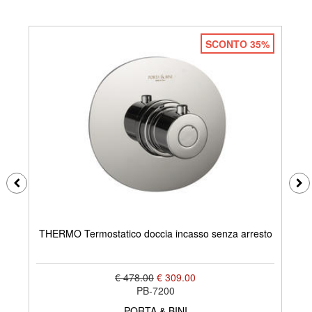
SCONTO 35%
T
THERMO Termostatico doccia incasso senza arresto
€ 478.00
€ 309.00
PB-7200
PORTA & BINI