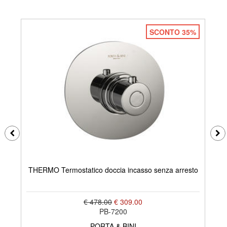
SCONTO 35%
T
THERMO Termostatico doccia incasso senza arresto
€ 478.00
€ 309.00
PB-7200
PORTA & BINI