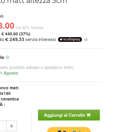
co matt altezza 3cm
00
8.00
Iva 22% Inclusa
a
€ 440.00 (37%)
ile
Si
esto prodotto adesso e spediamo entro:
21 Agosto
anco matt
0x140
:
ceramica
À :
Aggiungi al Carrello