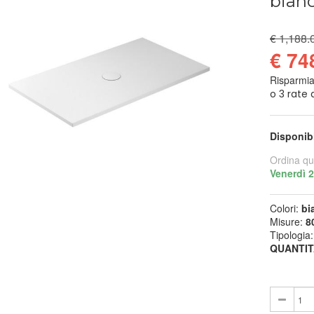
bian
€ 1,188.
€ 74
Risparmi
Disponib
Ordina qu
Venerdì 
Colori:
bi
Misure:
8
Tipologia
QUANTIT