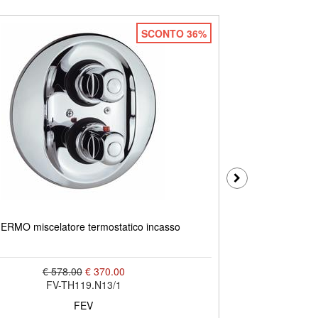
SCONTO 36%
ERMO miscelatore termostatico incasso
THERMO mi
€ 578.00
€ 370.00
FV-TH119.N13/1
FEV