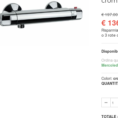
crom
€ 197.00
€ 13
Risparmi
Disponib
Ordina qu
Mercoled
Colori:
cr
QUANTIT
TOTALE