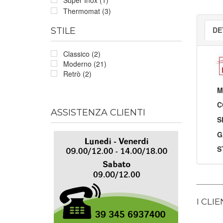
Thermomat (3)
DE
STILE
Classico (2)
Moderno (21)
Retrò (2)
M
C
ASSISTENZA CLIENTI
S
G
S
I CLI