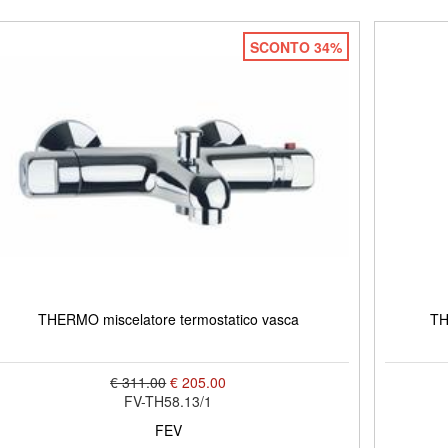
SCONTO 34%
THERMO miscelatore termostatico vasca
TH
€ 311.00
€ 205.00
FV-TH58.13/1
FEV