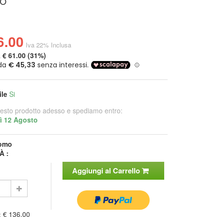
o
6.00
Iva 22% Inclusa
a
€ 61.00 (31%)
ile
Si
esto prodotto adesso e spediamo entro:
ì 12 Agosto
omo
À :
Aggiungi al Carrello
:
€ 136.00