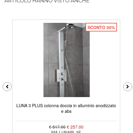
ARTICOLO HANNO VISTO ANCHE
SCONTO 50%
LUNA 3 PLUS colonna doccia in alluminio anodizzato
DE
e abs
€ 517.00
€ 257.00
MA-LUNAPL-3F